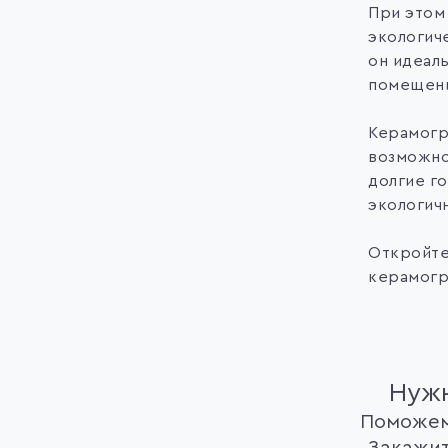
При этом 
экологич
он идеал
помещения
Керамогр
возможно
долгие го
экологич
Откройте
керамогр
Нужн
Поможем