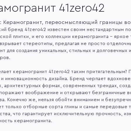
амогранит 41zero42
2: Керамогранит, переосмысляющий границы в
кий бренд 41zero42 известен своим нестандартным по
ской плитки, и его коллекции керамогранита – яркое
 взрывает стереотипы, предлагая не просто отделочны
нт для создания уникальных, стильных и долговечных 
ров.
елает керамогранит 41zero42 таким притягательным? 
 и инновационность дизайна. Бренд черпает вдохнов
х, архитектурных формах, современных трендах, созд
поражают воображение и открывают безграничные в
а. Конечно же, нельзя обойти вниманием и безупречн
ет только отборные сорта глины и самые передовые 
ства, что гарантирует исключительную прочность, из
ность керамогранита.