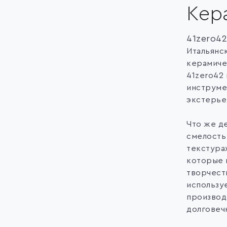
Кер
41zero4
Итальянс
керамиче
41zero42
инструме
экстерье
Что же д
смелость
текстура
которые 
творчеств
использу
производ
долговеч