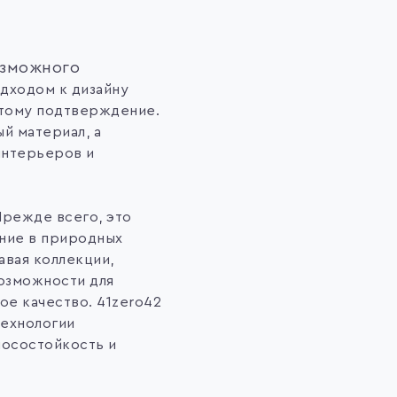
озможного
дходом к дизайну
 тому подтверждение.
й материал, а
интерьеров и
Прежде всего, это
ение в природных
авая коллекции,
озможности для
ое качество. 41zero42
технологии
носостойкость и