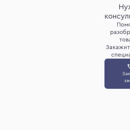
Ну
консул
Пом
разобр
тов
Закажит
специ
Зак
зв