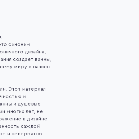
х
это синоним
оничного дизайна,
ания создает ванны,
сему миру в оазисы
ли. Этот материал
ичностью и
Ванны и душевые
и многих лет, не
ражение в дизайне
манность каждой
 но и невероятно