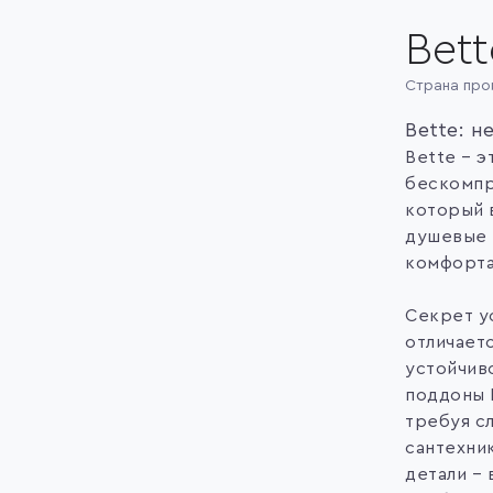
Bett
Страна про
Bette: н
Bette – э
бескомпр
который в
душевые 
комфорта 
Секрет ус
отличает
устойчив
поддоны 
требуя с
сантехни
детали – 