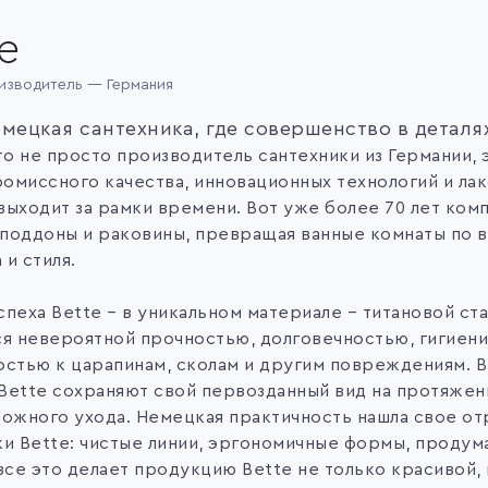
e
изводитель — Германия
емецкая сантехника, где совершенство в деталя
то не просто производитель сантехники из Германии, 
омиссного качества, инновационных технологий и лак
ыходит за рамки времени. Вот уже более 70 лет комп
поддоны и раковины, превращая ванные комнаты по в
и стиля.
пеха Bette – в уникальном материале – титановой ста
ся невероятной прочностью, долговечностью, гигиен
остью к царапинам, сколам и другим повреждениям. 
Bette сохраняют свой первозданный вид на протяжени
ложного ухода. Немецкая практичность нашла свое от
ки Bette: чистые линии, эргономичные формы, проду
все это делает продукцию Bette не только красивой,