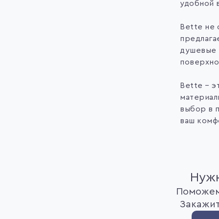
удобной 
Bette не 
предлага
душевые 
поверхно
Bette – 
материалы
выбор в п
ваш комфо
Нужн
Поможем
Закажит