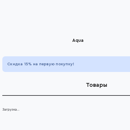
Aqua
Item
1
Скидка 15% на первую покупку!
of
5
Товары
Загрузка...