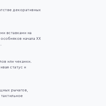
атстве декоративных
ми вставками на
 особняков начала XX
.
ов или чеканки.
ивая статус и
щных рычагов,
 тактильное