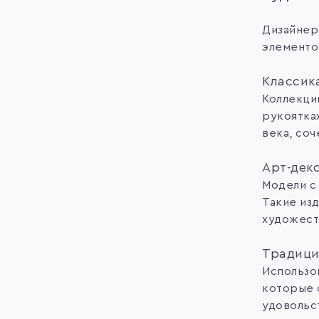
Дизайнер
элементо
Классик
Коллекци
рукоятка
века, со
Арт-дек
Модели с
Такие изд
художест
Традици
Использо
которые 
удовольс