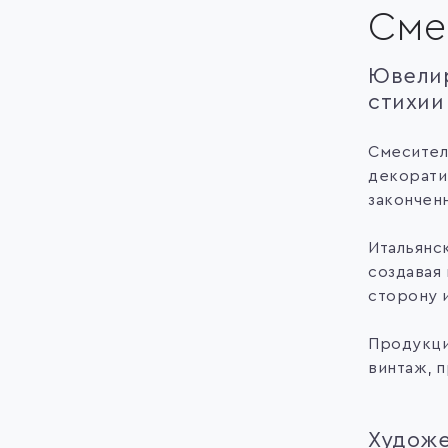
Сме
Ювелир
стихии
Смесител
декорати
закончен
Итальянс
создавая 
сторону 
Продукци
винтаж, 
Художе