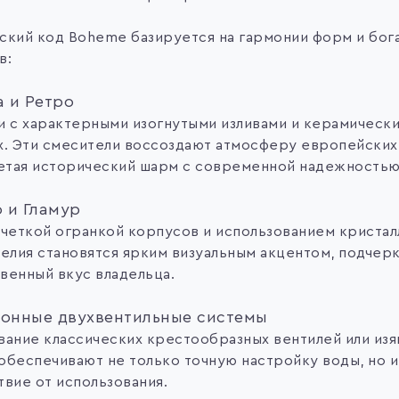
ский код Boheme базируется на гармонии форм и бог
в:
а и Ретро
и с характерными изогнутыми изливами и керамически
х. Эти смесители воссоздают атмосферу европейских
четая исторический шарм с современной надежностью
о и Гламур
 четкой огранкой корпусов и использованием кристалл
елия становятся ярким визуальным акцентом, подчерк
венный вкус владельца.
онные двухвентильные системы
вание классических крестообразных вентилей или изя
обеспечивают не только точную настройку воды, но и
твие от использования.