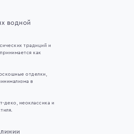
ях водной
сических традиций и
спринимается как
роскошные отделки,
минимализма в
-деко, неоклассика и
тиля.
 линии