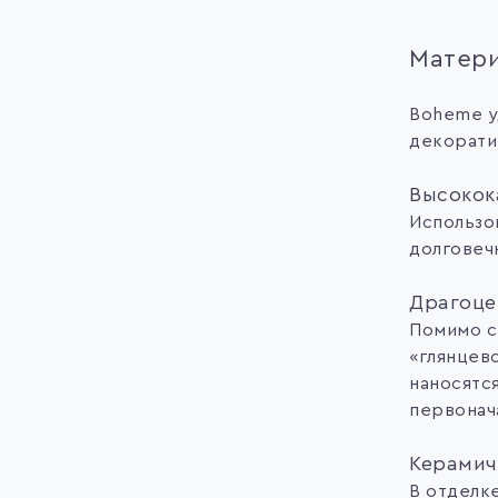
Матери
Boheme у
декорати
Высокок
Использо
долговеч
Драгоце
Помимо с
«глянцево
наносятс
первонач
Керамич
В отделке