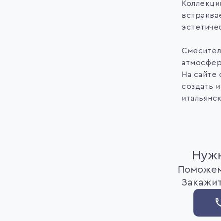
Коллекции
встраива
эстетиче
Смесител
атмосфер
На сайте
создать 
итальянс
Нужн
Поможем
Закажит