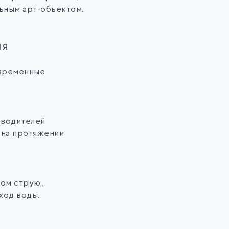
ьным арт-объектом.
ия
овременные
зводителей
 на протяжении
ом струю,
ход воды.