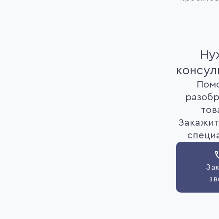
Ну
консул
Пом
разобр
тов
Закажит
специ
Зак
зв