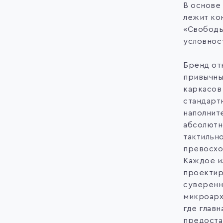
В основе
лежит ко
«Свободы
условнос
Бренд отк
привычны
каркасов
стандарт
наполните
абсолютн
тактильн
превосхо
Каждое и
проектир
суверенн
микроарх
где главн
предоста