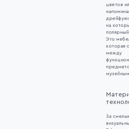
цветов ил
напомин
дрейфующ
на котор
полярный
Это мебе
которая 
между
функцион
предмето
музейным
Матери
технол
За смелы
визуальн