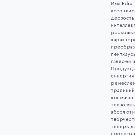
Имя Edra
ассоциир
дерзость
интеллек
роскошью
характер
преображ
пентхаус
галереи и
Продукци
синергия
ремесле
традиций
космичес
технолог
абсолютн
творчест
теперь д
проектов