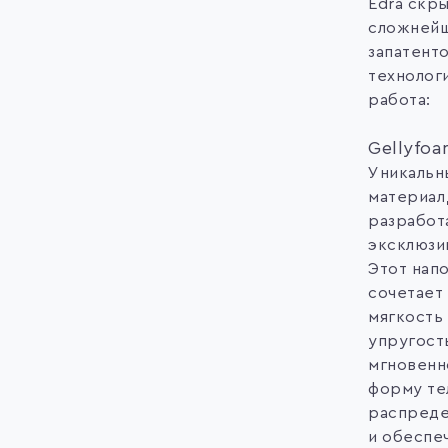
Edra скр
сложней
запатент
технологи
работа:
Gellyfo
Уникальн
материал
разработ
эксклюзив
Этот нап
сочетает
мягкость
упругост
мгновенн
форму те
распреде
и обеспе