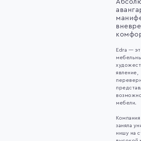
Абсол
аванга
маниф
вневр
комфо
Edra — э
мебельны
художест
явление,
перевер
представ
возможно
мебели.
Компания
заняла у
нишу на 
высокой 