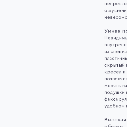
непревзо
ощущени
невесомо
Умная п
Невидим
внутренн
из специ
пластичны
скрытый 
кресел и
позволяе
менять н
подушки н
фиксируя
удобном 
Высокая
обивке