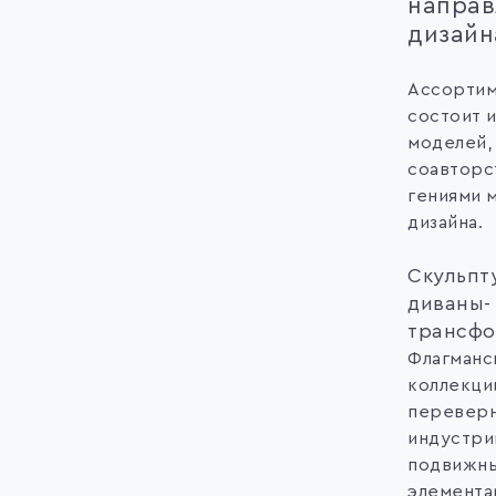
направ
дизайн
Ассортим
состоит 
моделей,
соавторс
гениями 
дизайна.
Скульпт
диваны-
трансф
Флагманс
коллекци
перевер
индустри
подвижн
элемента