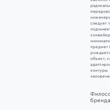
радикаль
передов
инженери
следует 
подчиняе
конвейер
минимали
предмет 
рождаетс
объект, 
адаптиро
контуры
человече
Филос
бренд