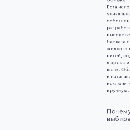
Edra испо
уникальн
собствен
разработ
высокоте
бархата 
жидкого 
нитей, с
люрекс и
шелк. Об
и натягив
исключит
вручную.
Почем
выбира