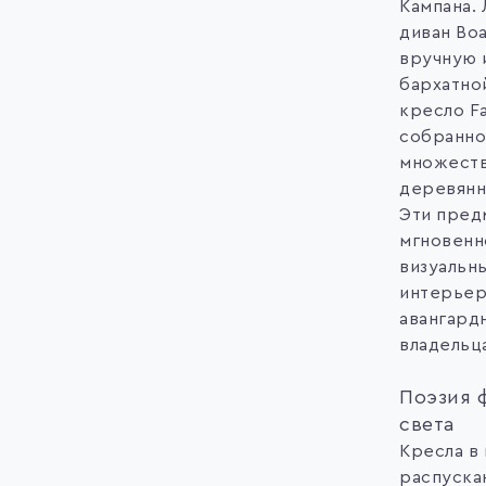
Кампана.
диван Bo
вручную 
бархатно
кресло Fa
собранно
множеств
деревянн
Эти пред
мгновенн
визуальн
интерьера
авангард
владельц
Поэзия 
света
Кресла в
распуска