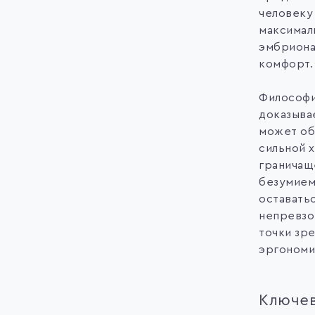
человеку
максимал
эмбриона
комфорт
Философи
доказыва
может об
сильной 
граничащ
безумием
оставать
непревзо
точки зр
эргономи
Ключе