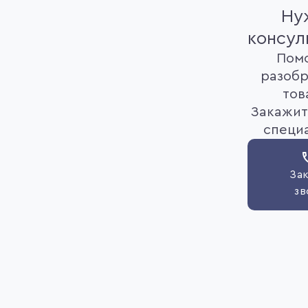
Ну
консул
Пом
разобр
тов
Закажит
специ
Зак
зв