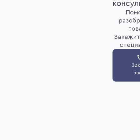
консул
Пом
разобр
тов
Закажит
специ
Зак
зв