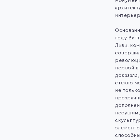
монумент
архитект
интерьер
Основанна
году Вит
Ливи, ко
соверши
революци
первой в
доказала,
стекло м
не тольк
прозрачн
дополнен
несущим,
скульпту
элементо
способн