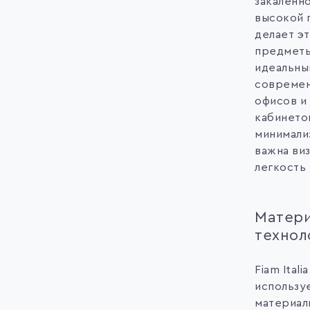
закаленно
высокой 
делает э
предмет
идеальны
совреме
офисов и
кабинето
минимали
важна ви
легкость 
Матери
технол
Fiam Italia
использу
материал