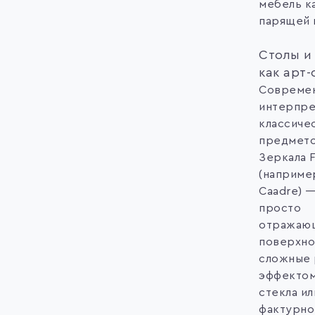
мебель к
парящей 
Столы и
как арт
Совреме
интерпре
классиче
предмето
Зеркала 
(наприме
Caadre) —
просто
отражаю
поверхно
сложные 
эффектом
стекла ил
фактурно