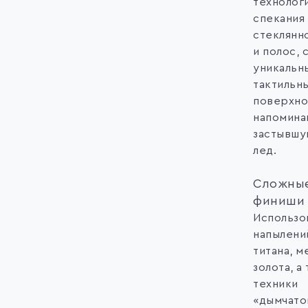
технолог
спекания
стеклянн
и полос,
уникальн
тактильн
поверхно
напомин
застывшу
лед.
Сложны
финиши
Использо
напылени
титана, м
золота, а
техники
«дымчато