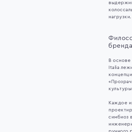
выдержи
колоссал
нагрузки.
Филос
бренд
В основе
Italia леж
концепци
«Прозрач
культуры
Каждое и
проектир
симбиоз 
инженери
ручного 