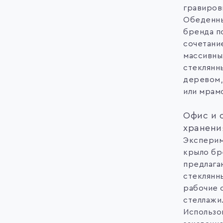
гравиров
Обеденны
бренда п
сочетани
массивны
стеклянны
деревом,
или мрам
Офис и 
хранени
Эксперим
крыло бр
предлаг
стеклянн
рабочие 
стеллажи
Использо