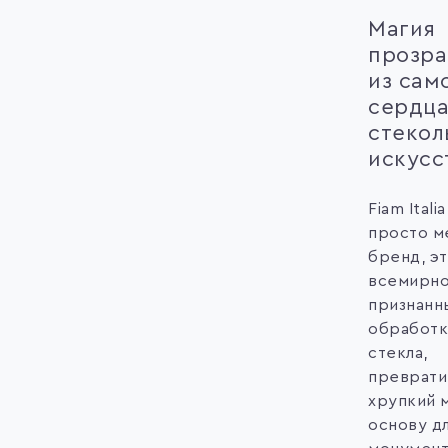
Магия
прозра
из сам
сердц
стекол
искусс
Fiam Itali
просто м
бренд, э
всемирн
признанн
обработк
стекла,
преврати
хрупкий 
основу д