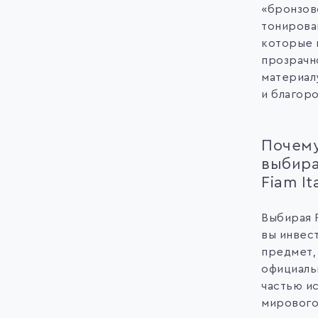
«бронзов
тонирова
которые 
прозрачн
материал
и благор
Почем
выбир
Fiam Ita
Выбирая Fi
вы инвес
предмет,
официаль
частью и
мирового