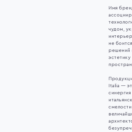
Имя брен
ассоциир
технолог
чудом, у
интерьер
не боитс
решений 
эстетику
простран
Продукци
Italia — э
синергия
итальянс
смелости,
величайш
архитект
безупреч