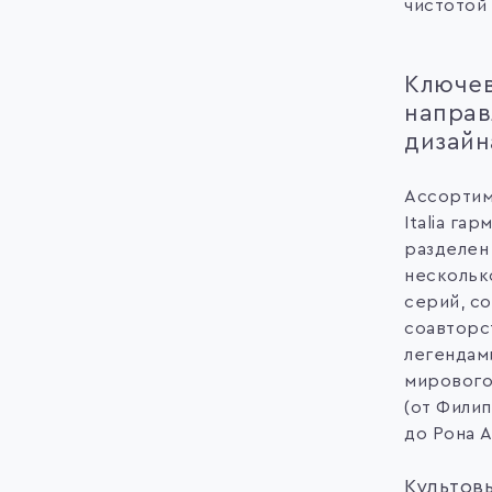
чистотой 
Ключе
направ
дизайн
Ассортим
Italia га
разделен
нескольк
серий, со
соавторс
легендам
мирового
(от Филип
до Рона А
Культов