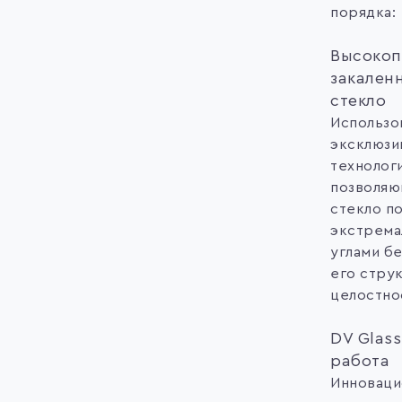
порядка:
Высокоп
закален
стекло
Использо
эксклюзи
технолог
позволяю
стекло п
экстрема
углами б
его стру
целостно
DV Glass
работа
Инноваци