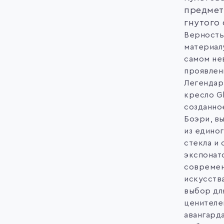
предмет
гнутого
Верность
материал
самом не
проявлен
Легендар
кресло G
созданно
Боэри, в
из единог
стекла и 
экспонат
совреме
искусства
выбор дл
ценителе
авангарда