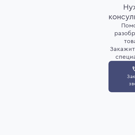
Ну
консул
Пом
разобр
тов
Закажит
специ
Зак
зв