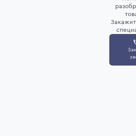
разобр
тов
Закажит
специ
Зак
зв