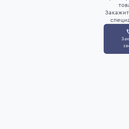
тов
Закажит
специ
Зак
зв