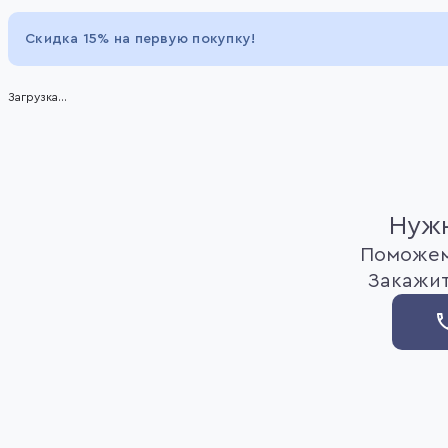
Item
1
Скидка 15% на первую покупку!
of
1
Загрузка...
Нужн
Поможем
Закажит