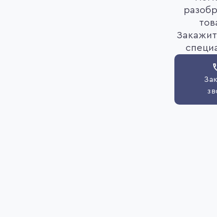
разобр
тов
Закажит
специ
Зак
зв