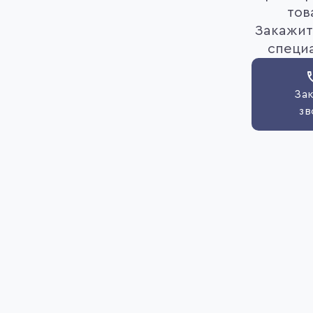
тов
Закажит
специ
Зак
зв