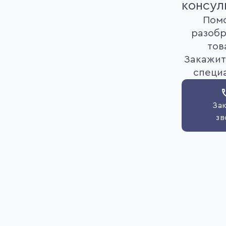
консул
Пом
разобр
тов
Закажит
специ
Зак
зв