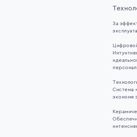
Технол
За эффек
эксплуат
Цифровой 
Интуитив
идеально
персонал
Технологи
Система 
экономя 
Керамиче
Обеспечи
интенсив