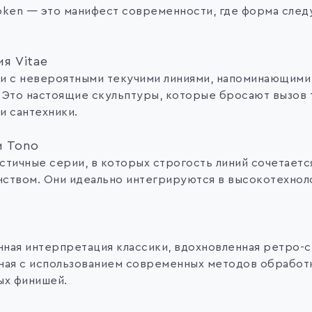
oken — это манифест современности, где форма след
ия Vitae
и с невероятными текучими линиями, напоминающими
 Это настоящие скульптуры, которые бросают вызов
и сантехники.
и Tono
стичные серии, в которых строгость линий сочетаетс
ством. Они идеально интегрируются в высокотехнол
ная интерпретация классики, вдохновленная ретро-с
ная с использованием современных методов обработк
ых финишей.