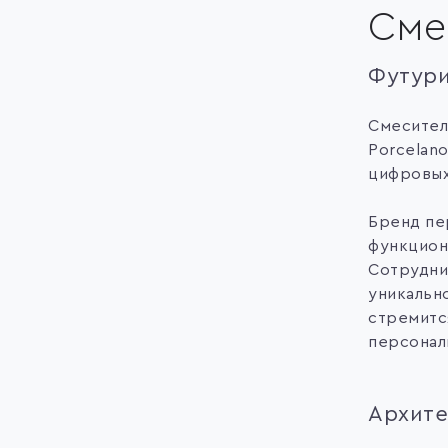
Сме
Футури
Смесител
Porcelan
цифровых
Бренд пе
функцион
Сотрудни
уникальн
стремитс
персонал
Архите