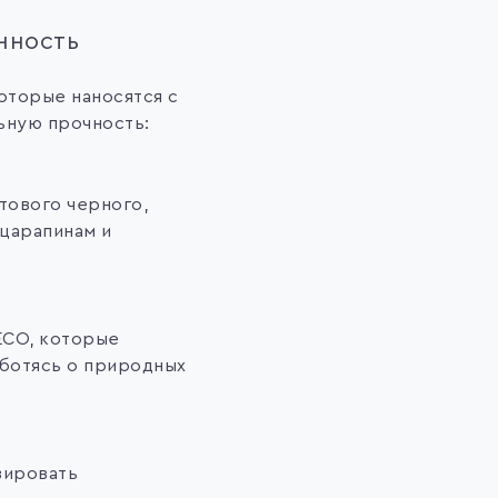
нность
оторые наносятся с
ьную прочность:
тового черного,
 царапинам и
ECO, которые
аботясь о природных
зировать