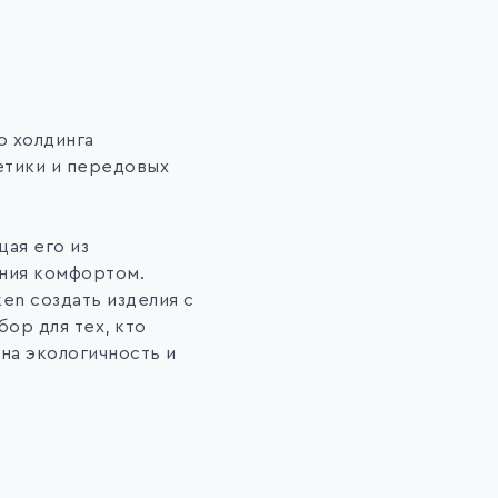
о холдинга
етики и передовых
ая его из
ения комфортом.
en создать изделия с
ор для тех, кто
на экологичность и