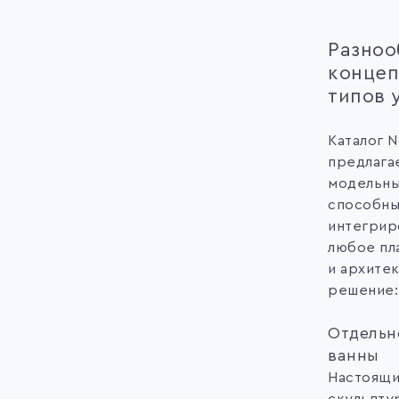
Разноо
концеп
типов 
Каталог No
предлага
модельны
способн
интегрир
любое пл
и архите
решение:
Отдельн
ванны
Настоящ