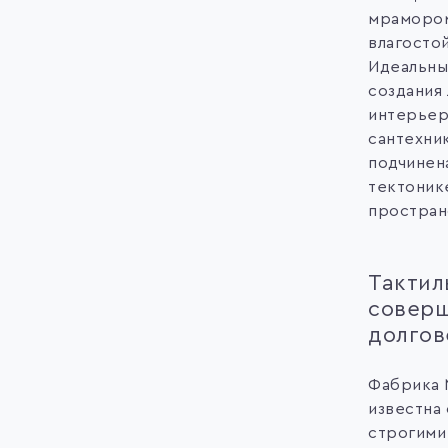
мрамором
влагосто
Идеальны
создания
интерьер
сантехни
подчинен
тектоник
простран
Тактил
соверш
долгов
Фабрика N
известна
строгими