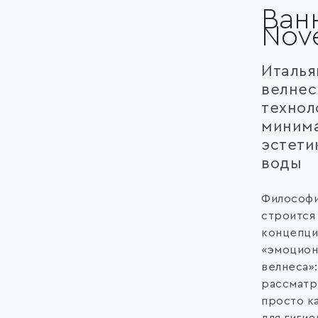
Ван
Nove
Италья
велнес
технол
минима
эстети
воды
Философи
строится
концепци
«эмоцион
велнеса»:
рассматр
просто к