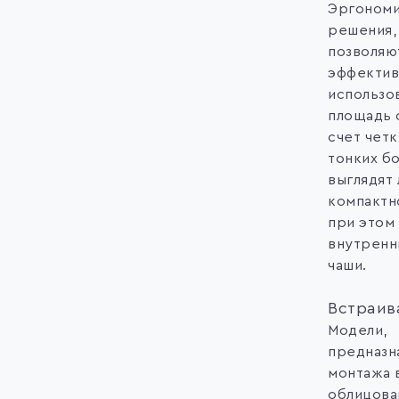
Эргоном
решения,
позволяю
эффектив
использо
площадь с
счет четк
тонких б
выглядят 
компактн
при этом
внутренн
чаши.
Встраив
Модели,
предназн
монтажа 
облицова