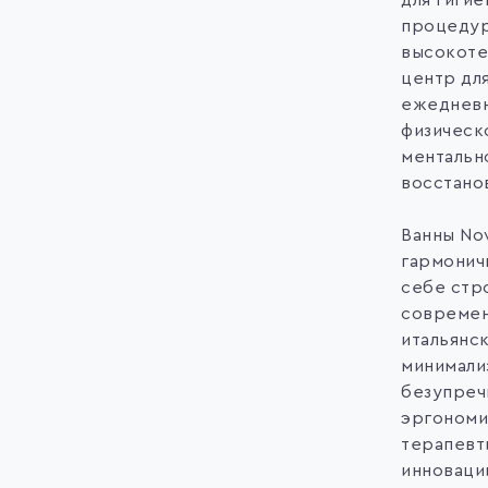
для гиги
процедур
высокоте
центр дл
ежеднев
физическ
ментальн
восстано
Ванны Nov
гармонич
себе стр
совреме
итальянс
минимали
безупре
эргономи
терапевт
инноваци