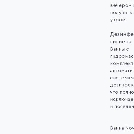
вечером 
получить
утром.
Дезинфе
гигиена
Ванны с
гидрома
комплект
автомати
системам
дезинфек
что полн
исключае
и появле
Ванна Nov