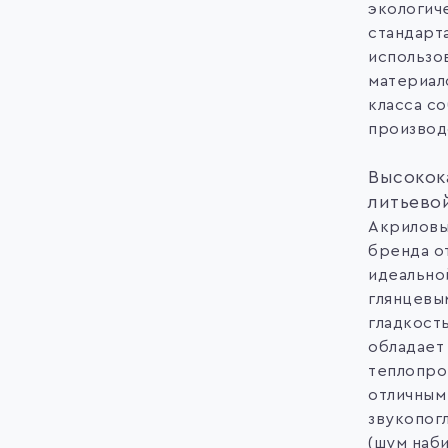
экологич
стандарт
использо
материал
класса с
производ
Высокок
литьево
Акриловы
бренда о
идеально
глянцевы
гладкост
обладает
теплопро
отличным
звукопог
(шум наб