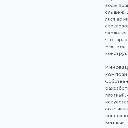
воды пра
слышен).
лист арм
стеклово
экологич
что гара
жесткост
конструк
Иннова
компози
Собствен
разработ
плотный,
искусств
со стиль
поверхно
Композит