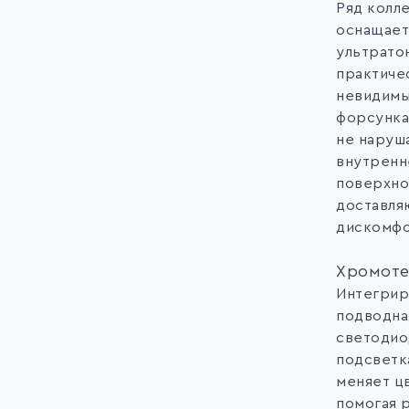
Ряд колл
оснащает
ультрато
практиче
невидим
форсунка
не наруш
внутренн
поверхно
доставля
дискомфо
Хромоте
Интегрир
подводна
светодио
подсветк
меняет ц
помогая 