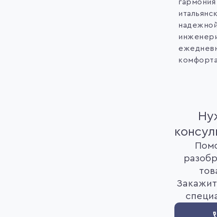
гармония
итальянск
надежной
инженери
ежеднев
комфорта
Ну
консул
Пом
разобр
тов
Закажит
специ