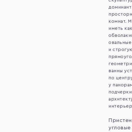
скульпту
доминант
просторн
комнат. 
иметь как
обволак
овальные 
и строгу
прямоуго
геометри
ванны ус
по центр
у панора
подчерки
архитект
интерьер
Пристен
угловые