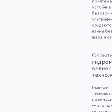
приятен 
устойчив 
бытовой 
ультрафио
создаютс
ванны бе
швов и ст
Скрыт
гидром
велнес
технол
Главное
технолог
преимуще
— это их
гидрома