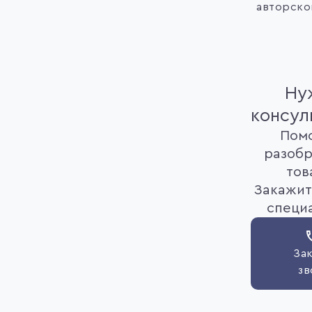
авторског
Ну
консул
Пом
разобр
тов
Закажит
специ
Зак
зв