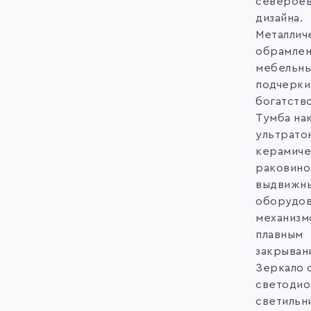
северое
дизайна.
Металлич
обрамлен
мебельны
подчерки
богатств
Тумба на
ультрато
керамиче
раковиной
выдвижн
оборудо
механизм
плавным
закрыван
Зеркало 
светоди
светильн