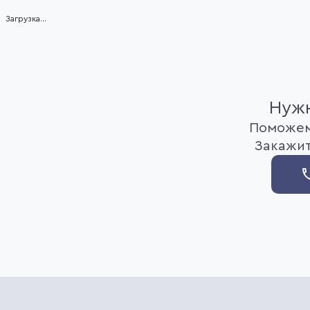
Item
Загрузка...
1
of
12
Нужн
Поможем
Закажит