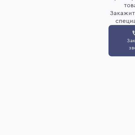
тов
Закажит
специ
Зак
зв