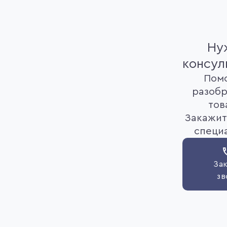
Ну
консул
Пом
разобр
тов
Закажит
специ
Зак
зв