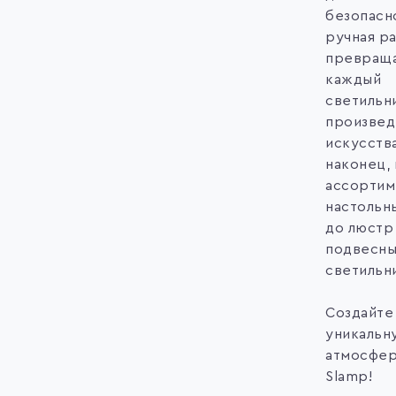
безопасн
ручная ра
превращ
каждый
светильн
произвед
искусства
наконец,
ассортим
настольн
до люстр
подвесны
светильн
Создайте
уникальн
атмосфер
Slamp!