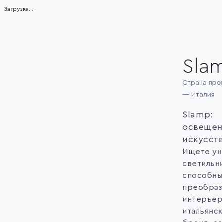
Загрузка...
Sla
Страна про
— Италия
Slamp:
освещен
искусст
Ищете ун
светильн
способн
преобраз
интерьер
итальянс