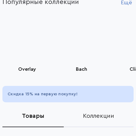
Популярные коллекции
1
Ещё
of
4
Overlay
Bach
Cli
Item
1
Скидка 15% на первую покупку!
of
5
Товары
Коллекции