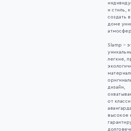
индивиду
и стиль, 
создать 
доме уни
атмосфер
Slamp – э
уникальн
легкие, п
экологич
материал
оригинал
дизайн,
охватыва
от класси
авангарда
высокое 
гаранти
долговеч