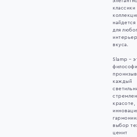
элегантн
классики 
коллекци
найдется
для любо
интерьер
вкуса.
Slamp – э
философи
пронизы
каждый
светильн
стремлен
красоте,
инноваци
гармонии.
выбор тех
ценит