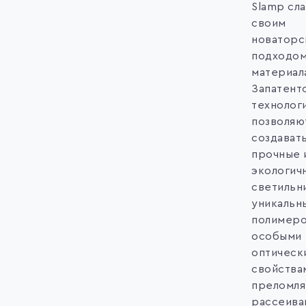
Slamp сл
своим
новаторс
подходом
материал
Запатент
технолог
позволяю
создавать
прочные 
экологич
светильн
уникальн
полимеро
особыми
оптическ
свойства
преломля
рассеива