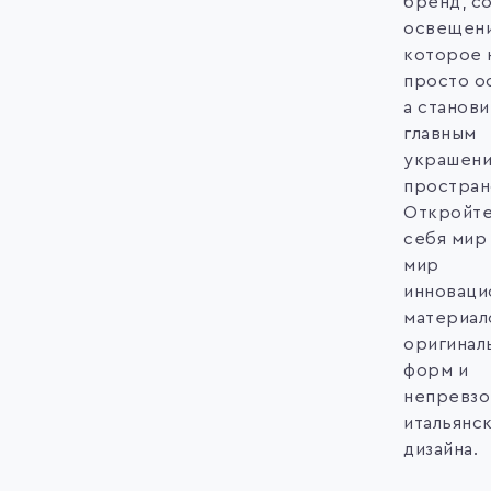
бренд, с
освещени
которое 
просто о
а станови
главным
украшен
простран
Откройте
себя мир
мир
инноваци
материал
оригинал
форм и
непревзо
итальянс
дизайна.