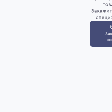
тов
Закажит
специ
Зак
зв