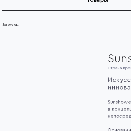
Загрузка...
Sun
Страна про
Искусс
иннова
Sunshowe
в концеп
непосред
Основанн