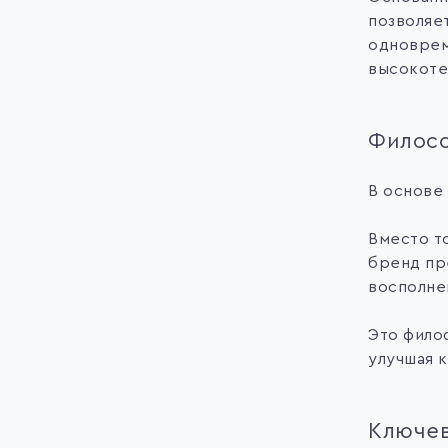
позволяе
одноврем
высокоте
Филос
В основе
Вместо т
бренд пре
восполне
Это филос
улучшая к
Ключев