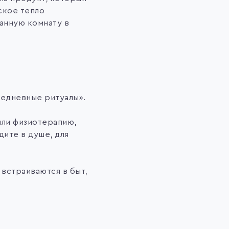
ское тепло
анную комнату в
жедневные ритуалы».
или физиотерапию,
дите в душе, для
.
 встраиваются в быт,