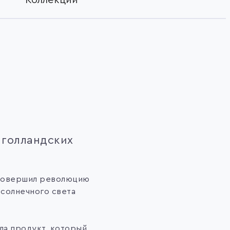
 голландских
 совершил революцию
 солнечного света
ла продукт, который