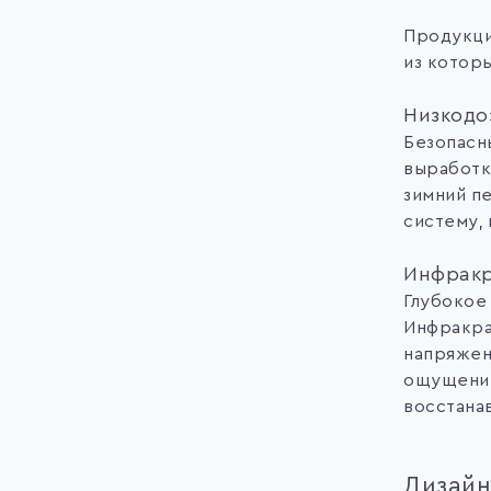
Продукци
из котор
Низкодо
Безопасн
выработк
зимний п
систему,
Инфракр
Глубокое
Инфракра
напряжен
ощущение
восстана
Дизайн