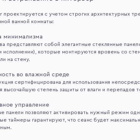
r проектируется с учетом строгих архитектурных тр
ной ванной комнаты:
а минимализма
ва представляют собой элегантные стеклянные панели
м исполнении), которые монтируются вровень со сте
ли на стену.
ность во влажной среде
укция сертифицирована для использования непосред
ея высочайшую степень защиты от влаги и перепадов 
вное управление
е панели позволяют активировать нужный режим одни
ые таймеры гарантируют, что сеанс будет максималь
ным.