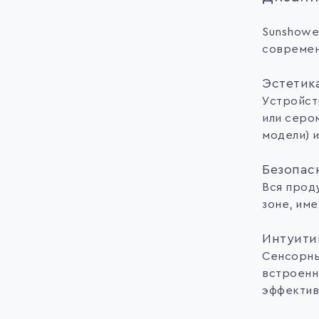
Sunshowe
современ
Эстетик
Устройст
или серо
модели) и
Безопас
Вся прод
зоне, им
Интуити
Сенсорны
встроенн
эффектив