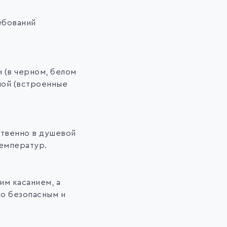
ебований
 (в черном, белом
ной (встроенные
ственно в душевой
температур.
м касанием, а
но безопасным и