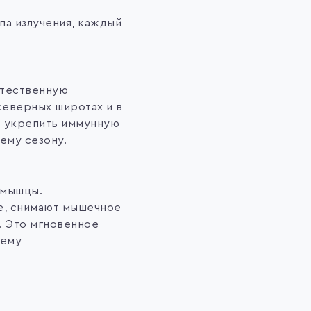
па излучения, каждый
стественную
северных широтах и в
т укрепить иммунную
ему сезону.
 мышцы.
е, снимают мышечное
. Это мгновенное
щему