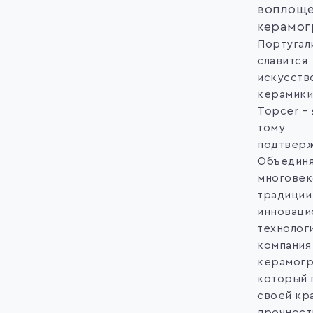
воплоще
керамог
Португал
славится
искусств
керамики
Topcer –
тому
подтверж
Объедин
многове
традиции
инноваци
технолог
компания
керамогр
который 
своей кр
прочност