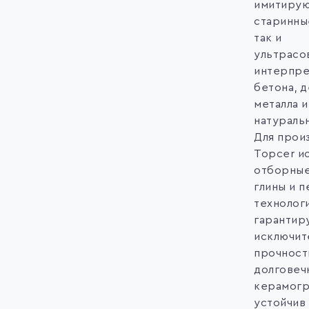
имитиру
старинны
так и
ультрас
интерпре
бетона, д
металла и
натуральн
Для прои
Topcer и
отборные
глины и 
технологи
гарантир
исключит
прочност
долговеч
керамогр
устойчив