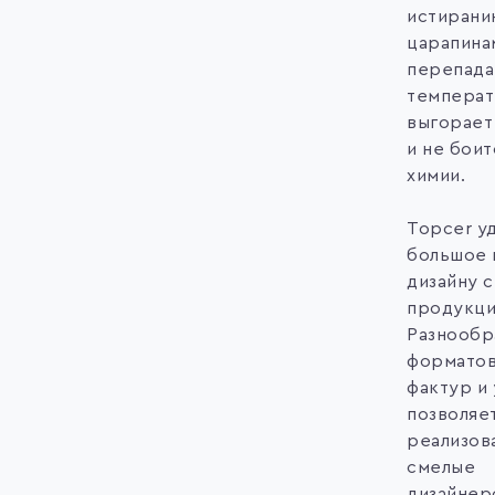
истирани
царапинам
перепад
температ
выгорает
и не бои
химии.
Topcer у
большое 
дизайну 
продукци
Разнообр
форматов
фактур и
позволяе
реализов
смелые
дизайнер