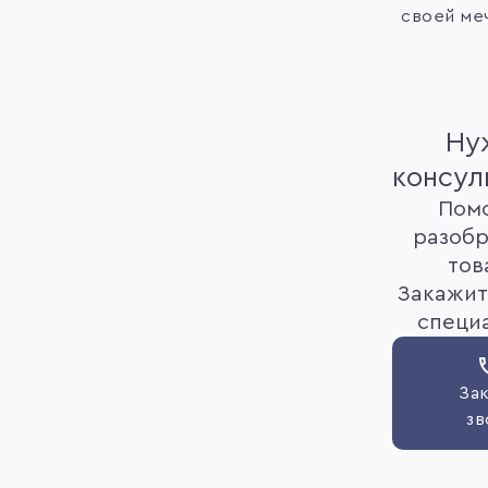
своей ме
Ну
консул
Пом
разобр
тов
Закажит
специ
Зак
зв