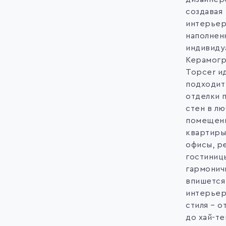
создавая
интерьер
наполнен
индивиду
Керамогр
Topcer и
подходит
отделки 
стен в л
помещени
квартиры
офисы, р
гостиниц
гармонич
впишется
интерьер
стиля – о
до хай-те