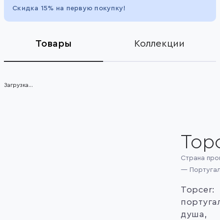
1
Скидка 15% на первую покупку!
of
5
Товары
Коллекции
Загрузка...
Top
Страна про
— Португа
Topcer:
португа
душа,