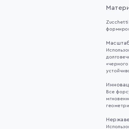
Матери
Zucchett
формиров
Масштаб
Использо
долговеч
«черного
устойчив
Инновац
Все форс
мгновенн
геометри
Нержав
Использо