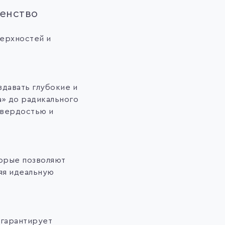
енство
верхностей и
здавать глубокие и
а» до радикального
твердостью и
торые позволяют
яя идеальную
 гарантирует