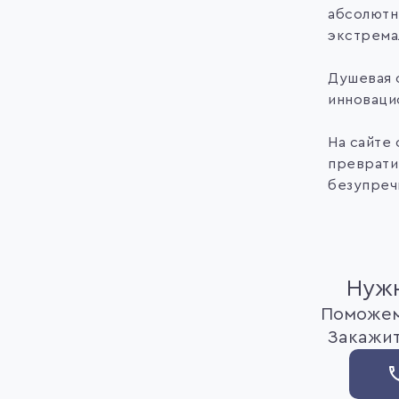
абсолютн
экстрема
Душевая 
инноваци
На сайте
преврати
безупреч
Нужн
Поможем
Закажит