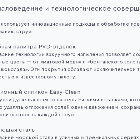
аловедение и технологическое соверш
i использует инновационные подходы к обработке по
анию струи:
ная палитра PVD-отделок
вание технологии вакуумного напыления позволяет со
ные цвета — от «матовой меди» и «британского золот
 шоколада». Эти покрытия обладают исключительной 
остью к известковому налету.
ионный силикон Easy-Clean
унки душевых леек оснащены мягкими вставками, ко
о удалять отложения солей одним движением, сохран
ю и плотность каждой струи.
еющая сталь
вание морской стали в уличных и премиальных сериях