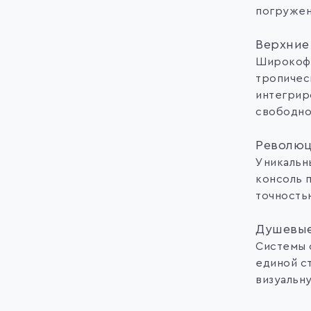
погружен
Верхни
Широкофо
тропичес
интегрир
свободно
Революц
Уникальн
консоль 
точность
Душевые
Системы 
единой с
визуальн