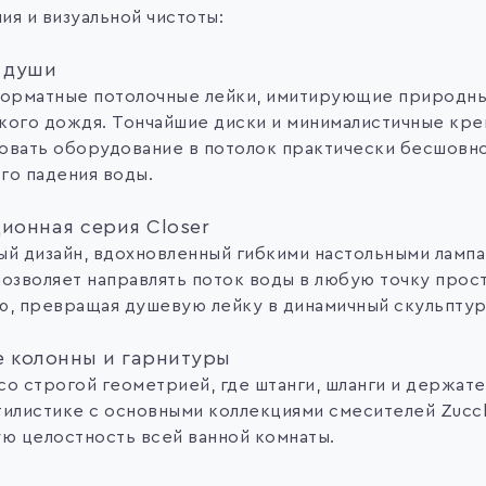
ия и визуальной чистоты:
е души
рматные потолочные лейки, имитирующие природны
кого дождя. Тончайшие диски и минималистичные кре
овать оборудование в потолок практически бесшовно
го падения воды.
ионная серия Closer
ый дизайн, вдохновленный гибкими настольными ламп
позволяет направлять поток воды в любую точку прос
ю, превращая душевую лейку в динамичный скульптур
 колонны и гарнитуры
со строгой геометрией, где штанги, шланги и держат
тилистике с основными коллекциями смесителей Zucch
ую целостность всей ванной комнаты.