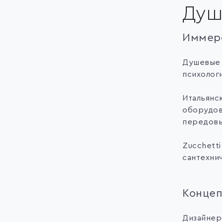
Душ
Иммерс
Душевые 
психолог
Итальянс
оборудов
передовы
Zucchett
сантехни
Концеп
Дизайнер