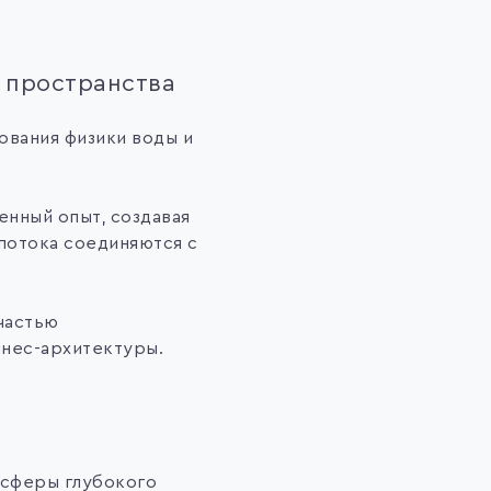
 пространства
ования физики воды и
енный опыт, создавая
потока соединяются с
частью
лнес-архитектуры.
осферы глубокого