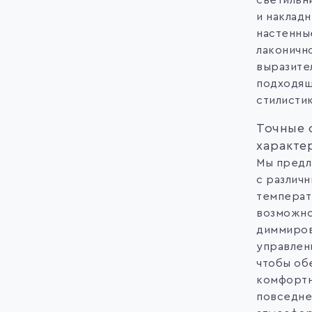
светильн
и накладн
настенны
лаконичн
выразите
подходящ
стилисти
Точные 
характе
Мы предл
с различ
температ
возможн
диммиров
управлен
чтобы об
комфортн
повседне