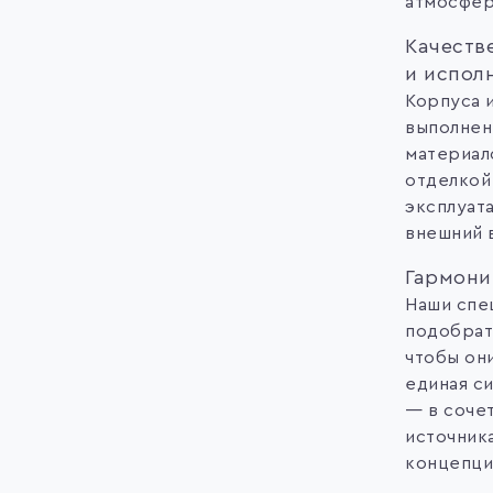
атмосфер
Качеств
и испол
Корпуса 
выполнен
материал
отделкой
эксплуат
внешний в
Гармони
Наши спе
подобрат
чтобы он
единая с
— в соче
источник
концепци