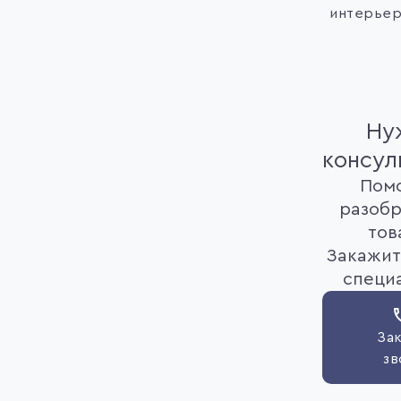
интерьер
Ну
консул
Пом
разобр
тов
Закажит
специ
Зак
зв