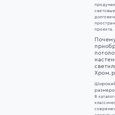
продуман
световые
долговеч
простран
проекта.
Почему
приобр
потоло
насте
светил
Хром.р
Широкий
размеро
В катало
классиче
современ