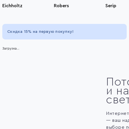
Eichholtz
Robers
Serip
Item
1
of
Скидка 15% на первую покупку!
26
Загрузка...
Пот
и н
све
Интернет
— ваш на
выборе п