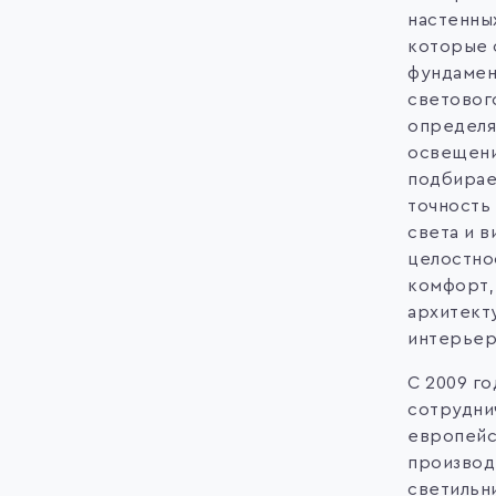
настенны
которые 
фундамен
световог
определя
освещени
подбирае
точность
света и в
целостно
комфорт,
архитект
интерьер
С 2009 го
сотрудни
европейс
производ
светильн