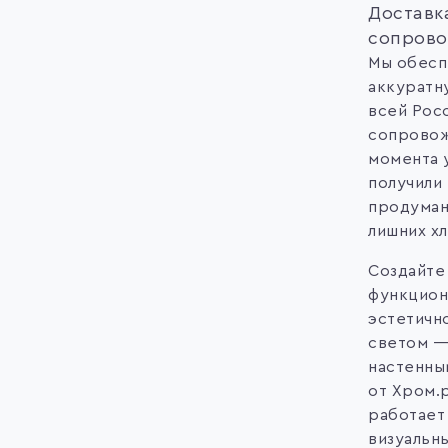
Доставк
сопров
Мы обесп
аккуратн
всей Рос
сопровож
момента 
получили 
продуман
лишних хл
Создайте
функцион
эстетичн
светом —
настенны
от Хром.р
работает
визуальн