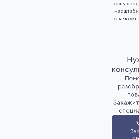
санузлов
масштабн
спа-комп
Ну
консул
Пом
разобр
тов
Закажит
специ
Зак
зв