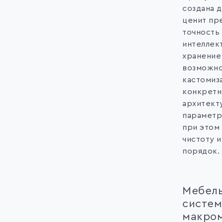
создана д
ценит пр
точность
интеллек
хранение
возможн
кастомиз
конкрет
архитект
параметр
при этом
чистоту 
порядок.
Мебел
систем
макро