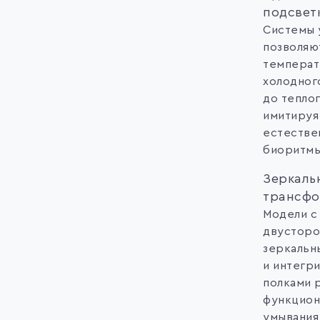
подсвет
Системы 
позволяю
температ
холодног
до тепло
имитируя
естестве
биоритмы
Зеркаль
трансф
Модели с
двусторо
зеркальн
и интегр
полками 
функцион
умывания