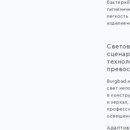
бактерий
гигиенич
легкость 
изделием
Свето
сценар
технол
превос
Burgbad 
свет неп
в констр
и зеркал,
професси
освещени
Адаптив