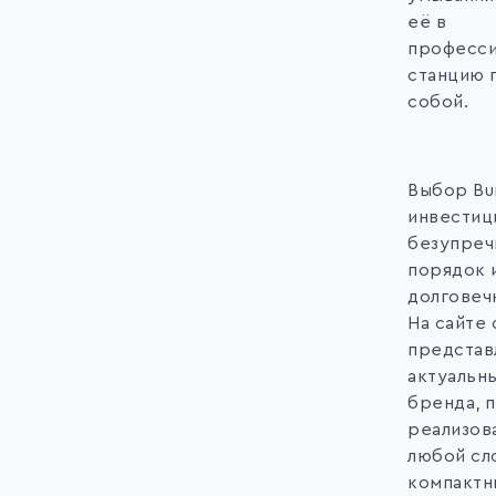
её в
професс
станцию п
собой.
Выбор Bu
инвестиц
безупреч
порядок 
долговеч
На сайте 
представ
актуальн
бренда, 
реализов
любой сл
компактн