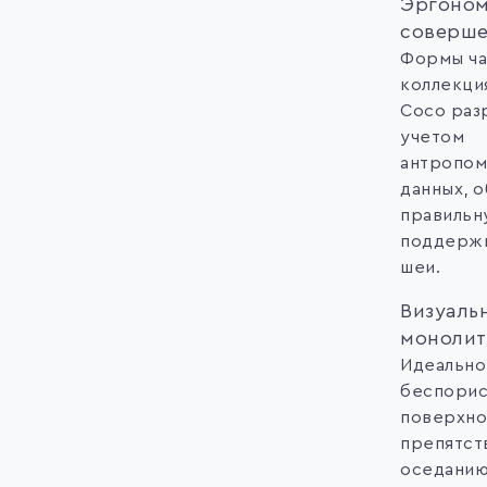
Эргоном
соверше
Формы ча
коллекция
Coco раз
учетом
антропом
данных, 
правильн
поддержк
шеи.
Визуаль
монолит
Идеально 
беспорис
поверхно
препятст
оседанию