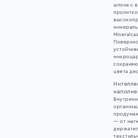
шпона с 
пропитко
высокопр
минераль
Mineralcas
Поверхно
устойчив
микроцар
сохраняю
цвета де
Интелле
наполне
Внутренн
организа
продуман
— от маг
держател
текстиль