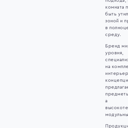
подхода, 
комната 
быть ути
зоной и 
в полноц
среду.
Бренд ми
уровня,
специали
на компл
интерье
концепци
предлага
предметы
а
высокоте
модульны
Продукци