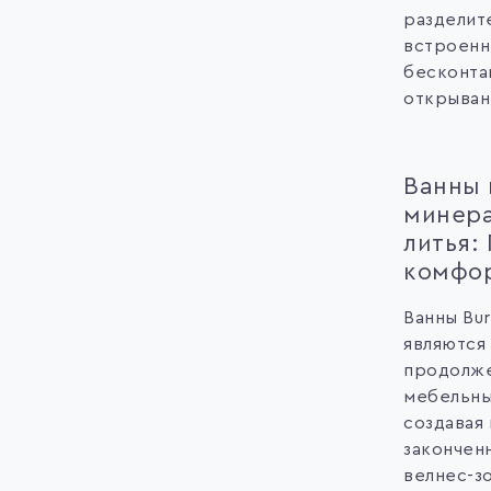
разделит
встроенн
бесконта
открывани
Ванны 
минера
литья:
комфо
Ванны Bu
являются
продолж
мебельны
создавая
закончен
велнес-з