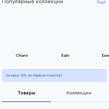
Популярные коллекции
1
Ещё
of
2
Chiaro
Eqio
Ess
Item
1
Скидка 15% на первую покупку!
of
5
Товары
Коллекции