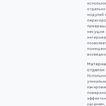
использо
отдельно
модулей 
перегоро
превраща
несущие 
интерьер
позволяе
помещени
возведен
Материа
отделки
Использо
уникальн
лакирова
поверхно
эффектом
касания»,