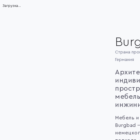
Загрузка...
Bur
Страна про
Германия
Архите
индиви
простр
мебел
инжин
Мебель и
Burgbad 
немецког