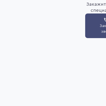
Закажит
специ
Зак
зв