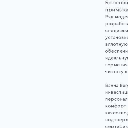
Бесшов
примык
Ряд моде
разработ
специаль
установки
вплотную
обеспечи
идеальну
герметич
чистоту л
Ванна Bu
инвестиц
персонал
комфорт 
качество,
подтвер
сертифик