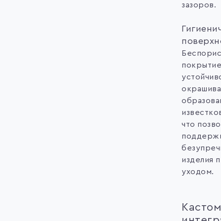
зазоров.
Гигиени
поверхн
Беспори
покрытие 
устойчив
окрашива
образова
известков
что позво
поддерж
безупреч
изделия 
уходом.
Кастом
интегр