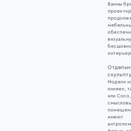
Ванны бр
проектир
продолж
мебельны
обеспечи
визуальн
бесшовн
интерьер
Отдельн
скульпт
Модели и
линеек, т
или Coco,
смыслов
помещени
имеют
антропо