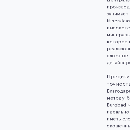
Централь
производ
занимает
Mineralca
высокоте
минераль
которое 
реализов
сложные
дизайнер
Прецизи
точност
Благодар
методу, б
Burgbad 
идеально
иметь сл
скошенны