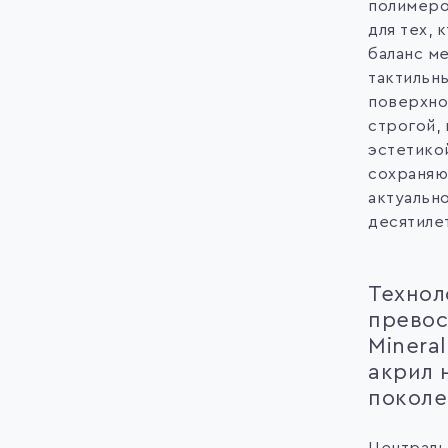
полимеро
для тех, 
баланс м
тактильн
поверхно
строгой,
эстетико
сохраня
актуальн
десятиле
Технол
превос
Mineral
акрил 
поколе