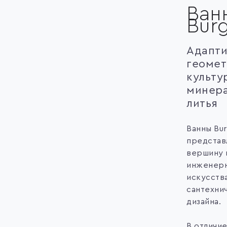
Ван
Bur
Адапти
геомет
культу
минера
литья
Ванны Bu
представ
вершину 
инженер
искусства
сантехни
дизайна.
В отличие