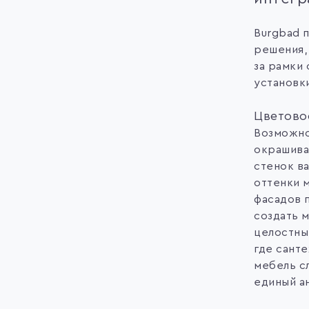
Burgbad 
решения,
за рамки
установк
Цветово
Возможн
окрашива
стенок в
оттенки 
фасадов 
создать 
целостны
где санте
мебель с
единый а