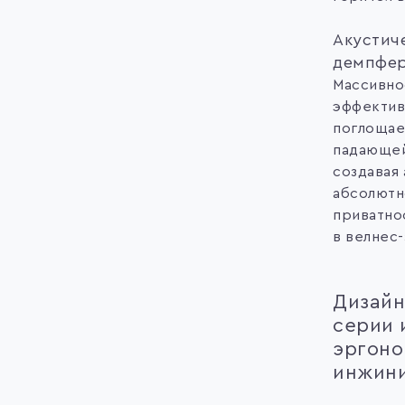
Акустич
демпфе
Массивно
эффектив
поглощае
падающей
создавая
абсолютн
приватно
в велнес-
Дизайн
серии 
эргоно
инжин