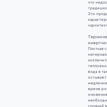
что недо
традицио
Это прид
характер
«архитек
Термиче
инертно
Плотная 
материал
исключит
теплоем
вода в та
остывает
медленне
время ри
омовения
необходи
горячей 