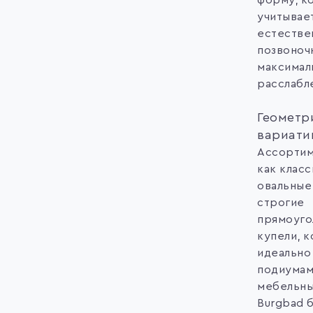
форму, к
учитывае
естестве
позвоноч
максимал
расслабл
Геометр
вариати
Ассортим
как клас
овальные
строгие
прямоуго
купели, 
идеально
подиумам
мебельны
Burgbad 