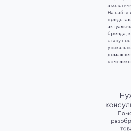
экологич
На сайте 
представ
актуальн
бренда, 
станут о
уникальн
домашнег
комплекс
Ну
консул
Пом
разобр
тов