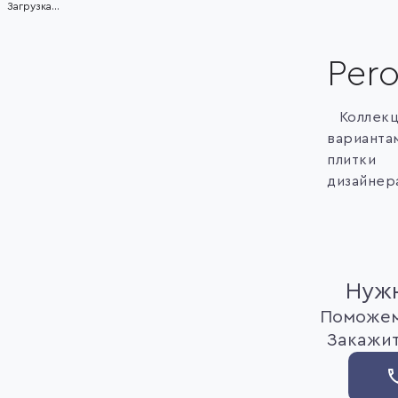
Загрузка...
1
of
5
Per
Коллек
вариант
плитки
дизайнер
Нужн
Поможем
Закажит