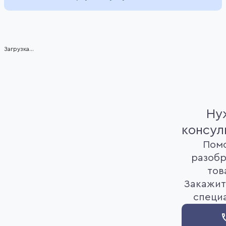
of
38
Item
Загрузка...
1
of
7
Ну
консул
Пом
разобр
тов
Закажит
специ