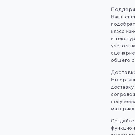
Поддерж
Наши спе
подобрат
класс из
и тексту
учётом на
сценарие
общего с
Доставк
Мы орган
доставку 
сопровож
получения
материал
Создайте
функцион