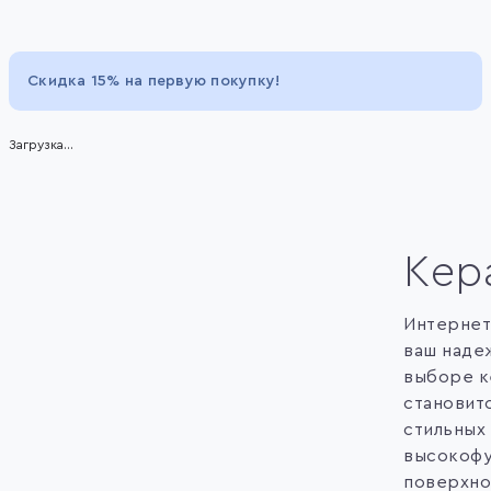
Item
1
of
Скидка 15% на первую покупку!
13
Загрузка...
Кер
Интернет
ваш наде
выборе к
становит
стильных
высокофу
поверхно