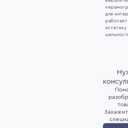
выразите
керамогр
для инте
работает 
эстетику
цельност
Ну
консул
Пом
разобр
тов
Закажит
специ