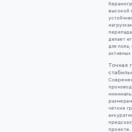
Керамогр
высокой 
устойчив
нагрузкам
перепада
делает е
для пола,
активных 
Точная 
стабиль
Современ
производ
минималь
размерам
чёткие г
аккуратн
предсказ
проекте.