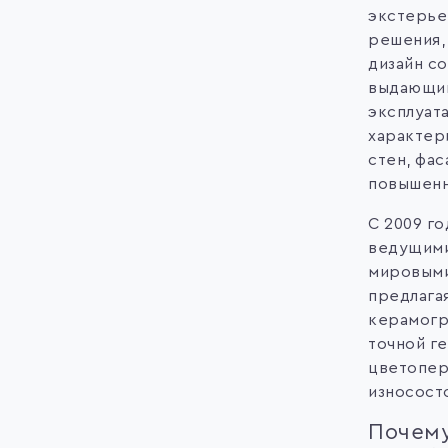
экстерье
решения,
дизайн со
выдающи
эксплуат
характер
стен, фас
повышенн
С 2009 г
ведущими
мировыми
предлага
керамогр
точной г
цветопер
износост
Почему