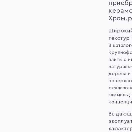
приобр
керамо
Хром.р
Широкий
текстур
В катало
крупнофо
плиты с 
натуральн
дерева и
поверхно
реализов
замыслы,
концепци
Выдающ
эксплуа
характе