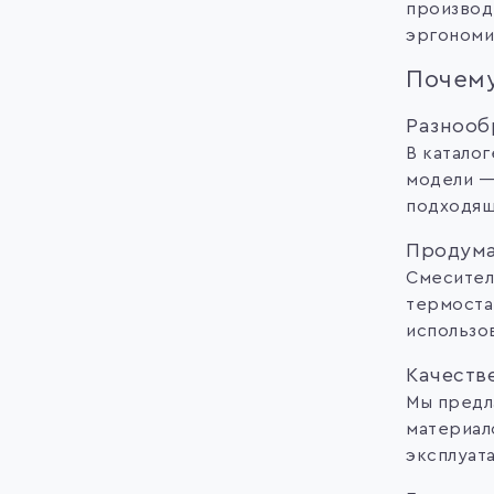
производ
эргономи
Почему
Разнооб
В катало
модели —
подходящ
Продума
Смесител
термоста
использо
Качеств
Мы предл
материал
эксплуата