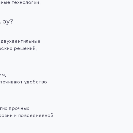
ные технологии,
.ру?
 двухвентильные
рских решений,
ем,
печивают удобство
гих прочных
розии и повседневной