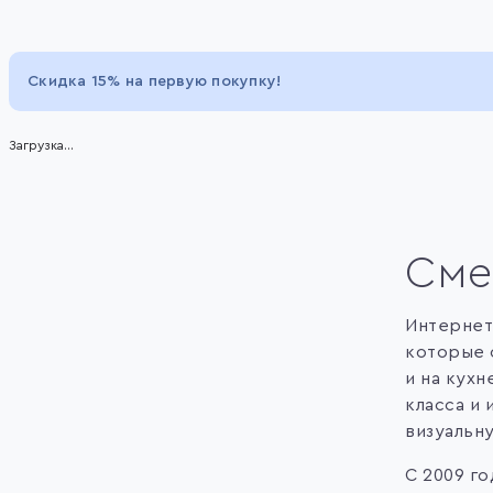
Item
1
of
Скидка 15% на первую покупку!
32
Загрузка...
Сме
Интернет
которые 
и на кух
класса и
визуальн
С 2009 г