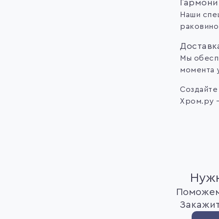
Гармони
Наши спе
раковино
Доставк
Мы обесп
момента 
Создайте
Хром.ру 
Нужн
Поможем
Закажит